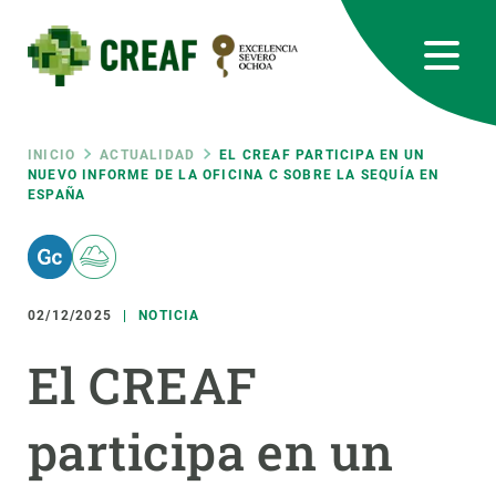
Pasar
al
contenido
principal
CREAF
EN
CA
ES
Bluesky
Instagram
Linkedin
Twitter
Youtube
RRSS
Ruta
INICIO
ACTUALIDAD
EL CREAF PARTICIPA EN UN
NUEVO INFORME DE LA OFICINA C SOBRE LA SEQUÍA EN
ESPAÑA
Featured
INTRANET
de
responsive
navegación
02/12/2025
NOTICIA
Responsive
SOBRE NOSOTROS
El CREAF
menu
INVESTIGACIÓN
participa en un
CIENCIA EN ACCIÓN
ÚNETE A NOSOTROS