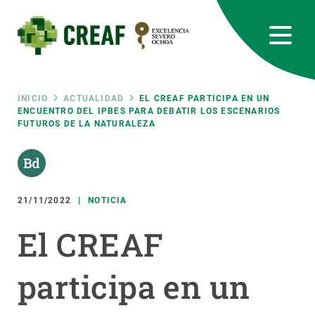
Pasar
al
contenido
principal
CREAF
EN
CA
ES
Bluesky
Instagram
Linkedin
Twitter
Youtube
RRSS
Ruta
INICIO
ACTUALIDAD
EL CREAF PARTICIPA EN UN
ENCUENTRO DEL IPBES PARA DEBATIR LOS ESCENARIOS
FUTUROS DE LA NATURALEZA
Featured
INTRANET
de
responsive
navegación
21/11/2022
NOTICIA
Responsive
SOBRE NOSOTROS
El CREAF
menu
INVESTIGACIÓN
participa en un
CIENCIA EN ACCIÓN
ÚNETE A NOSOTROS