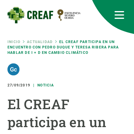
Pasar
al
contenido
principal
CREAF
EN
CA
ES
Bluesky
Instagram
Linkedin
Twitter
Youtube
RRSS
Ruta
INICIO
ACTUALIDAD
EL CREAF PARTICIPA EN UN
ENCUENTRO CON PEDRO DUQUE Y TERESA RIBERA PARA
HABLAR DE I + D EN CAMBIO CLIMÁTICO
Featured
INTRANET
de
responsive
navegación
27/09/2019
NOTICIA
Responsive
SOBRE NOSOTROS
El CREAF
menu
INVESTIGACIÓN
participa en un
CIENCIA EN ACCIÓN
ÚNETE A NOSOTROS