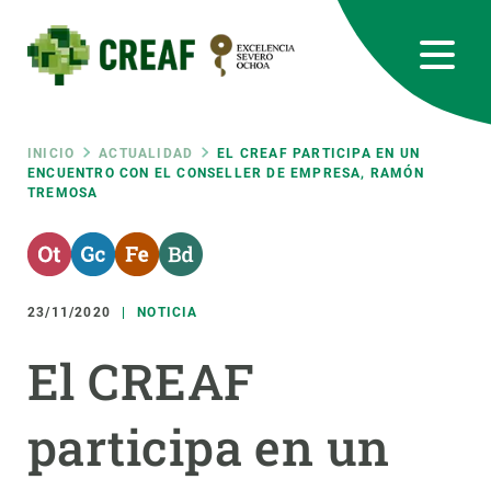
Pasar
al
contenido
principal
CREAF
EN
CA
ES
Bluesky
Instagram
Linkedin
Twitter
Youtube
RRSS
Ruta
INICIO
ACTUALIDAD
EL CREAF PARTICIPA EN UN
ENCUENTRO CON EL CONSELLER DE EMPRESA, RAMÓN
TREMOSA
Featured
INTRANET
de
responsive
navegación
23/11/2020
NOTICIA
Responsive
SOBRE NOSOTROS
El CREAF
menu
INVESTIGACIÓN
participa en un
CIENCIA EN ACCIÓN
ÚNETE A NOSOTROS