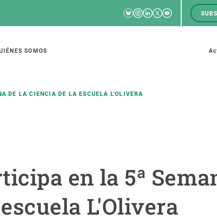
Bluesky
Instagram
Linkedin
Twitter
Youtube
SUBS
RRSS
M
to
UIÉNES SOMOS
Ac
tion
NA DE LA CIENCIA DE LA ESCUELA L'OLIVERA
IGACIÓN
CIENCIA EN ACCIÓN
ÚNETE A 
io de investigación
Impacto
Bolsa de t
ticipa en la 5ª Seman
sidad
Soluciones
Estrategi
global
Innovación
Oportunid
 escuela L'Olivera
amento de ecosistemas
Política y gestión
Pide tu 