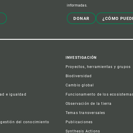
informadas.
!
DONAR
¿CÓMO PUED
er
INVESTIGACIÓN
Proyectos, herramientas y grupos
Biodiversidad
Cambio global
dad e igualdad
Funcionamento de los ecosistema
a
Observación de la tierra
s
Temas transversales
 gestión del conocimiento
Publicaciones
Synthesis Actions