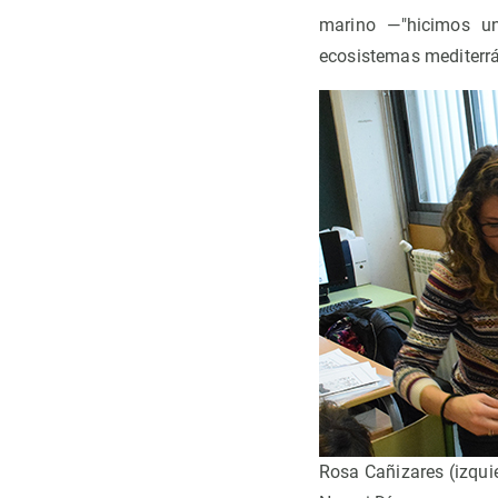
marino
—
"hicimos u
ecosistemas mediterrá
Rosa Cañizares (izquie