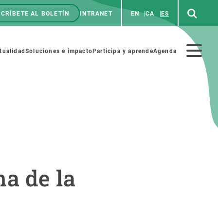
CRÍBETE AL BOLETÍN
INTRANET
EN
CA
ES
enú
p
Menú
tualidad
Soluciones e impacto
Participa y aprende
Agenda
secundario
NOSOTROS
PARTICIPA
rabajo
Cienca y arte
a de la
a de Recursos Humanos
Haz ciencia con nosotros
ades académicas
Materiales educativos
MSCA-PF
COLABORA