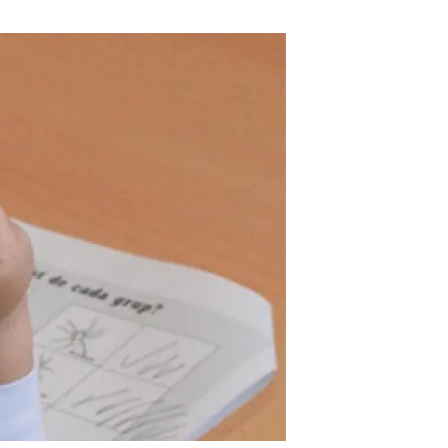
beca ERC
 de másteres y doctorado
 o sabático
onde crecer
o de carrera
s y actividades internas
emos formación