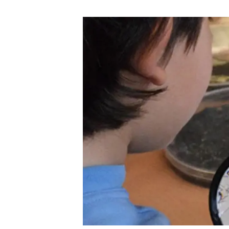
Marca y logotipos
Observac
Instalaciones
Temas t
Equidad, Diversidad e Inclusión (EDI)
Publica
Oficina de prensa
Synthesi
Ciencia abierta y gestión del conocimiento
Documentación
NOTICIAS Y AGENDA
Agenda
Eventos anteriores
Actualidad
Noticias
Biodiversidad
Cambio global
Funcionamiento de los ecosistemas