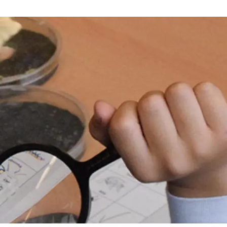
ión de la Tierra
Servicios técnicos
Pide tu 
ransversales
Programa
ciones
Visitante
s Actions
Un lugar d
Desarroll
Seminario
Te ofrec