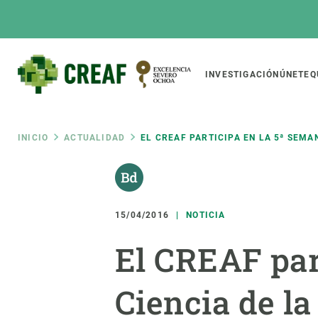
Pasar
al
contenido
principal
Main
INVESTIGACIÓN
ÚNETE
Q
CREAF
naviga
Ruta
INICIO
ACTUALIDAD
EL CREAF PARTICIPA EN LA 5ª SEMA
Featured
de
INTRANET
Responsive
SOBRE NOSOTROS
INVEST
responsive
15/04/2016
NOTICIA
navegación
El Centro
Director
El CREAF par
menu
Organización institucional
Biodiver
Transparencia
Cambio 
Ciencia de la
Nuestra gente
Funcion