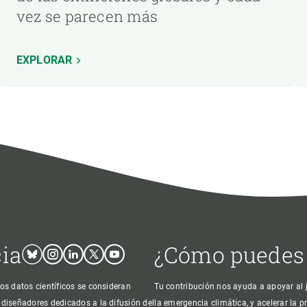
vez se parecen más
EXPLORAR
cia
¿Cómo puedes
Bluesky
Instagram
Linkedin
Twitter
Youtube
os datos científicos se consideran
Tu contribución nos ayuda a apoyar al j
 diseñadores dedicados a la difusión del
la emergencia climática, y acelerar la 