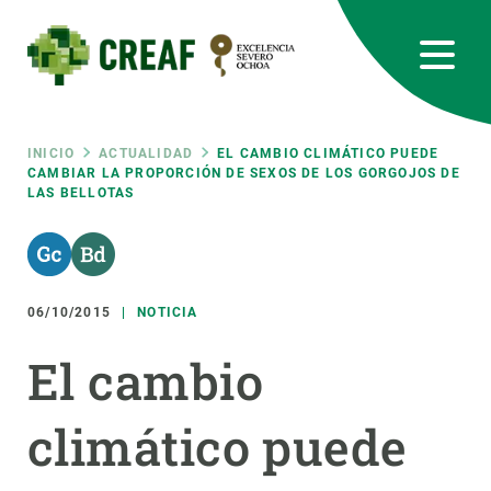
Pasar
al
contenido
principal
CREAF
EN
CA
ES
Bluesky
Instagram
Linkedin
Twitter
Youtube
RRSS
Ruta
INICIO
ACTUALIDAD
EL CAMBIO CLIMÁTICO PUEDE
CAMBIAR LA PROPORCIÓN DE SEXOS DE LOS GORGOJOS DE
LAS BELLOTAS
Featured
INTRANET
de
responsive
navegación
06/10/2015
NOTICIA
Responsive
SOBRE NOSOTROS
El cambio
menu
INVESTIGACIÓN
climático puede
CIENCIA EN ACCIÓN
ÚNETE A NOSOTROS