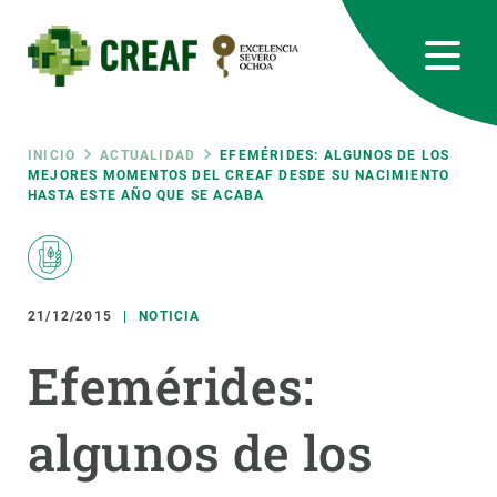
Pasar
al
contenido
principal
CREAF
EN
CA
ES
Bluesky
Instagram
Linkedin
Twitter
Youtube
RRSS
Ruta
INICIO
ACTUALIDAD
EFEMÉRIDES: ALGUNOS DE LOS
MEJORES MOMENTOS DEL CREAF DESDE SU NACIMIENTO
HASTA ESTE AÑO QUE SE ACABA
Featured
INTRANET
de
responsive
navegación
21/12/2015
NOTICIA
Responsive
SOBRE NOSOTROS
Efemérides:
menu
INVESTIGACIÓN
algunos de los
CIENCIA EN ACCIÓN
ÚNETE A NOSOTROS