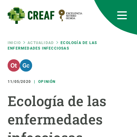
Pasar
al
contenido
principal
CREAF
EN
CA
ES
Bluesky
Instagram
Linkedin
Twitter
Youtube
RRSS
Ruta
INICIO
ACTUALIDAD
ECOLOGÍA DE LAS
ENFERMEDADES INFECCIOSAS
Featured
INTRANET
de
responsive
navegación
11/05/2020
OPINIÓN
Responsive
SOBRE NOSOTROS
Ecología de las
menu
INVESTIGACIÓN
enfermedades
CIENCIA EN ACCIÓN
ÚNETE A NOSOTROS