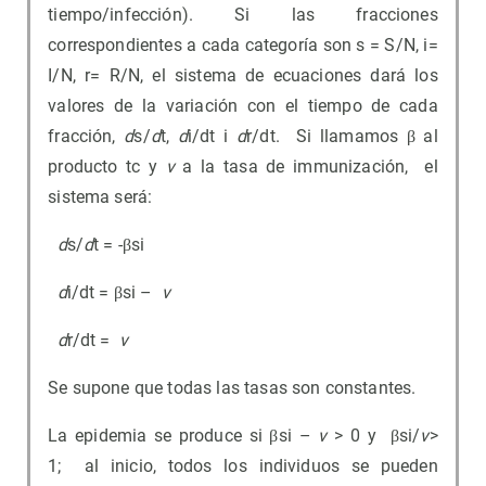
tiempo/infección). Si las fracciones
correspondientes a cada categoría son s = S/N, i=
I/N, r= R/N, el sistema de ecuaciones dará los
valores de la variación con el tiempo de cada
fracción,
d
s/
d
t,
d
i/dt i
d
r/dt. Si llamamos β al
producto tc y
v
a la tasa de immunización, el
sistema será:
d
s/
d
t = -βsi
d
i/dt = βsi –
v
d
r/dt =
v
Se supone que todas las tasas son constantes.
La epidemia se produce si βsi –
v
> 0 y βsi/
v
>
1; al inicio, todos los individuos se pueden