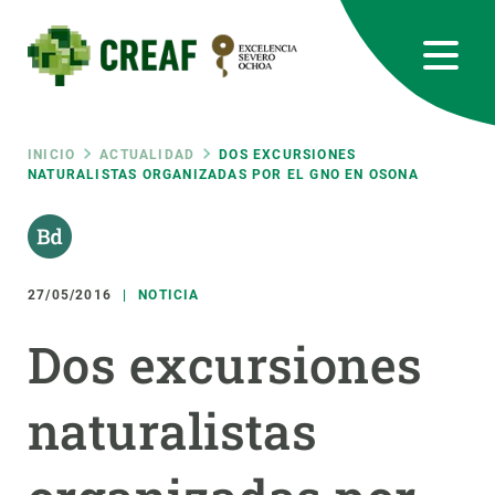
Pasar
al
contenido
principal
CREAF
EN
CA
ES
Bluesky
Instagram
Linkedin
Twitter
Youtube
RRSS
Ruta
INICIO
ACTUALIDAD
DOS EXCURSIONES
NATURALISTAS ORGANIZADAS POR EL GNO EN OSONA
Featured
INTRANET
de
responsive
navegación
27/05/2016
NOTICIA
Responsive
SOBRE NOSOTROS
Dos excursiones
menu
INVESTIGACIÓN
naturalistas
CIENCIA EN ACCIÓN
ÚNETE A NOSOTROS