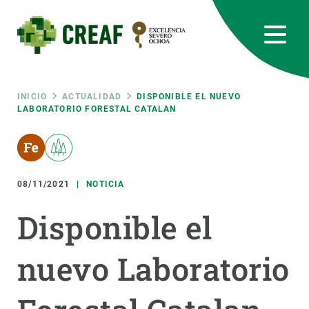
Pasar
al
contenido
principal
CREAF
EN
CA
ES
Bluesky
Instagram
Linkedin
Twitter
Youtube
RRSS
Ruta
INICIO
ACTUALIDAD
DISPONIBLE EL NUEVO
LABORATORIO FORESTAL CATALAN
Featured
INTRANET
de
responsive
navegación
08/11/2021
NOTICIA
Responsive
SOBRE NOSOTROS
Disponible el
menu
INVESTIGACIÓN
nuevo Laboratorio
CIENCIA EN ACCIÓN
ÚNETE A NOSOTROS