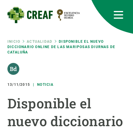
Pasar
al
contenido
principal
CREAF
EN
CA
ES
Bluesky
Instagram
Linkedin
Twitter
Youtube
RRSS
Ruta
INICIO
ACTUALIDAD
DISPONIBLE EL NUEVO
DICCIONARIO ONLINE DE LAS MARIPOSAS DIURNAS DE
CATALUÑA
Featured
INTRANET
de
responsive
navegación
13/11/2015
NOTICIA
Responsive
SOBRE NOSOTROS
Disponible el
menu
INVESTIGACIÓN
nuevo diccionario
CIENCIA EN ACCIÓN
ÚNETE A NOSOTROS