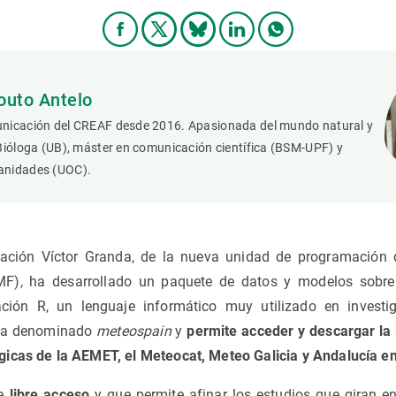
outo Antelo
nicación del CREAF desde 2016. Apasionada del mundo natural y
Bióloga (UB), máster en comunicación científica (BSM-UPF) y
anidades (UOC).
igación Víctor Granda, de la nueva unidad de programació
F), ha desarrollado un paquete de datos y modelos sobre 
ión R, un lenguaje informático muy utilizado en investiga
 ha denominado
meteospain
y
permite acceder y descargar la 
icas de la AEMET, el Meteocat, Meteo Galicia y Andalucía e
de
libre acceso
y que permite afinar los estudios que giran en