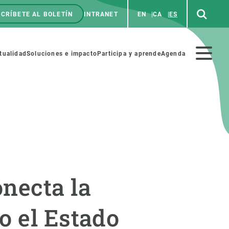
CRÍBETE AL BOLETÍN
INTRANET
EN
CA
ES
enú
p
Menú
tualidad
Soluciones e impacto
Participa y aprende
Agenda
secundario
NOSOTROS
PARTICIPA
rabajo
Cienca y arte
necta la
a de Recursos Humanos
Haz ciencia con nosotros
ades académicas
Materiales educativos
o el Estado
MSCA-PF
COLABORA