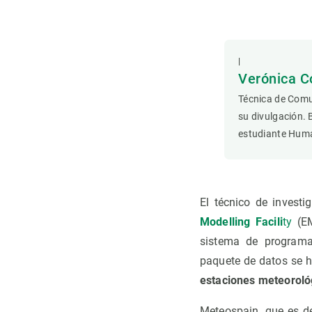
Observación de la Tierra
|
Verónica C
Técnica de Comu
su divulgación. 
estudiante Hum
El técnico de invest
Modelling Facili
ty
(EM
sistema de programac
paquete de datos se
estaciones meteorológ
Meteospain, que es 