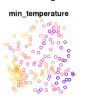
ión de la Tierra
Servicios técnicos
Pide tu 
ransversales
Programa
ciones
Visitante
s Actions
Un lugar d
Desarroll
Seminario
Te ofrec