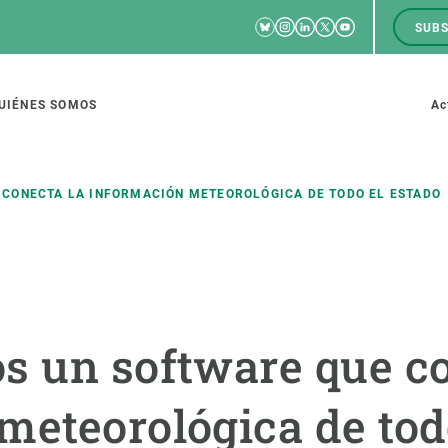
Bluesky
Instagram
Linkedin
Twitter
Youtube
SUBS
RRSS
M
to
UIÉNES SOMOS
Ac
tion
CONECTA LA INFORMACIÓN METEOROLÓGICA DE TODO EL ESTADO
IGACIÓN
CIENCIA EN ACCIÓN
ÚNETE A 
io de investigación
Impacto
Bolsa de t
s un software que co
sidad
Soluciones
Estrategi
global
Innovación
Oportunid
meteorológica de tod
amento de ecosistemas
Política y gestión
Pide tu 