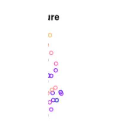
Marca y logotipos
Observac
Instalaciones
Temas t
Equidad, Diversidad e Inclusión (EDI)
Publica
Oficina de prensa
Synthesi
Ciencia abierta y gestión del conocimiento
Documentación
NOTICIAS Y AGENDA
Agenda
Eventos anteriores
Actualidad
Noticias
Biodiversidad
Cambio global
Funcionamiento de los ecosistemas