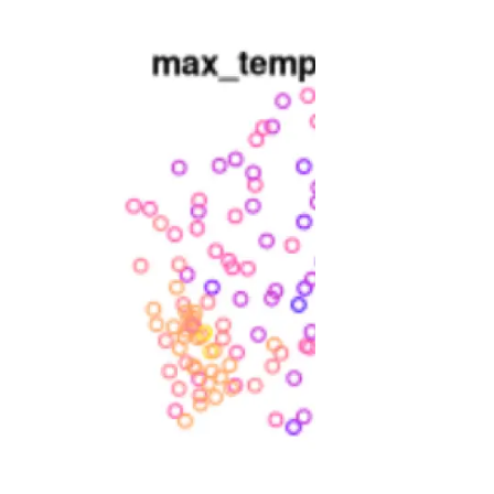
beca ERC
 de másteres y doctorado
 o sabático
onde crecer
o de carrera
s y actividades internas
emos formación