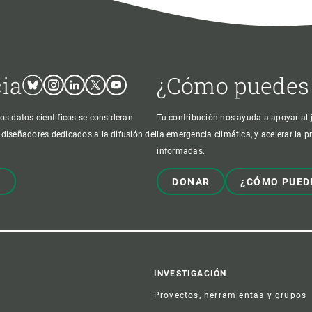
cia
¿Cómo puedes
Bluesky
Instagram
Linkedin
Twitter
Youtube
os datos científicos se consideran
Tu contribución nos ayuda a apoyar al j
 diseñadores dedicados a la difusión del
la emergencia climática, y acelerar la 
informadas.
!
DONAR
¿CÓMO PUED
er
INVESTIGACIÓN
Proyectos, herramientas y grupos