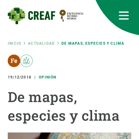
Pasar
al
contenido
principal
CREAF
EN
CA
ES
Bluesky
Instagram
Linkedin
Twitter
Youtube
RRSS
Ruta
INICIO
ACTUALIDAD
DE MAPAS, ESPECIES Y CLIMA
Featured
INTRANET
de
responsive
19/12/2018
OPINIÓN
navegación
Responsive
De mapas,
SOBRE NOSOTROS
menu
especies y clima
INVESTIGACIÓN
CIENCIA EN ACCIÓN
ÚNETE A NOSOTROS