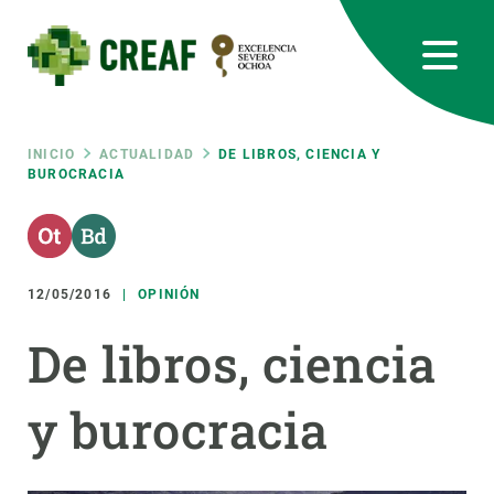
Pasar
al
contenido
principal
CREAF
EN
CA
ES
Bluesky
Instagram
Linkedin
Twitter
Youtube
RRSS
Ruta
INICIO
ACTUALIDAD
DE LIBROS, CIENCIA Y
BUROCRACIA
Featured
INTRANET
de
responsive
navegación
12/05/2016
OPINIÓN
Responsive
SOBRE NOSOTROS
De libros, ciencia
menu
INVESTIGACIÓN
y burocracia
CIENCIA EN ACCIÓN
ÚNETE A NOSOTROS