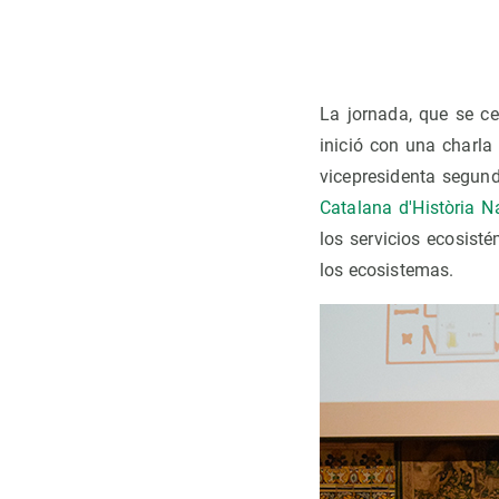
Observación de la Tierra
La jornada, que se c
inició con una charla
vicepresidenta segun
Catalana d'Història N
los servicios ecosist
los ecosistemas.