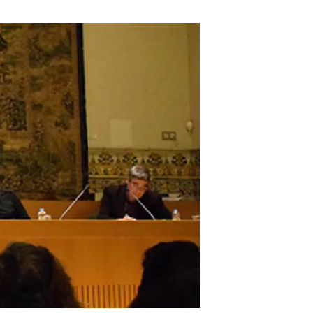
beca ERC
 de másteres y doctorado
 o sabático
onde crecer
o de carrera
s y actividades internas
emos formación