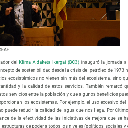
CREAF
gador del
Klima Aldaketa Ikergai (BC3)
inauguró la jornada a 
oncepto de sostenibilidad desde la crisis del petróleo de 1973 
cios ecosistémicos no vienen sin más del ecosistema, sino qu
cantidad y la calidad de estos servicios. También remarcó q
tos servicios entre la población y que algunos beneficios pue
oporcionan los ecosistemas. Por ejemplo, el uso excesivo del 
smo puede reducir la calidad del agua que nos llega. Por últim
nce de la efectividad de las iniciativas de mejora que se 
estructuras de poder a todos los niveles (políticos, sociales y c