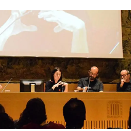
ión de la Tierra
Servicios técnicos
Pide tu 
ransversales
Programa
ciones
Visitante
s Actions
Un lugar d
Desarroll
Seminario
Te ofrec