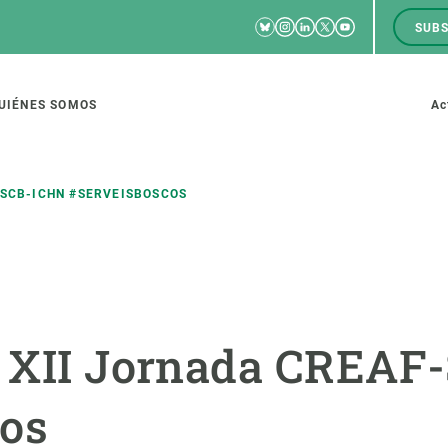
Bluesky
Instagram
Linkedin
Twitter
Youtube
SUBS
RRSS
M
to
UIÉNES SOMOS
Ac
tion
-SCB-ICHN #SERVEISBOSCOS
IGACIÓN
CIENCIA EN ACCIÓN
ÚNETE A 
io de investigación
Impacto
Bolsa de t
a XII Jornada CREA
sidad
Soluciones
Estrategi
global
Innovación
Oportunid
cos
amento de ecosistemas
Política y gestión
Pide tu 