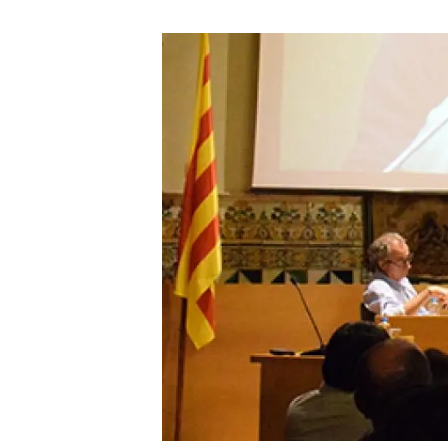
Marca y logotipos
Observac
Instalaciones
Temas t
Equidad, Diversidad e Inclusión (EDI)
Publica
Oficina de prensa
Synthesi
Ciencia abierta y gestión del conocimiento
Documentación
NOTICIAS Y AGENDA
Agenda
Eventos anteriores
Actualidad
Noticias
Biodiversidad
Cambio global
Funcionamiento de los ecosistemas