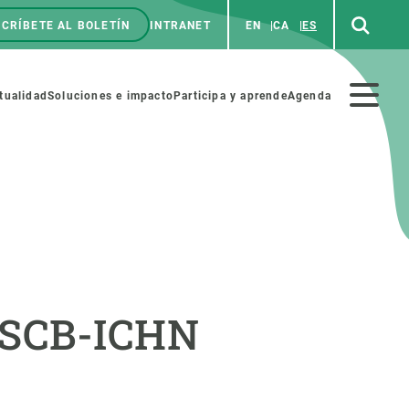
CRÍBETE AL BOLETÍN
INTRANET
EN
CA
ES
enú
p
Menú
tualidad
Soluciones e impacto
Participa y aprende
Agenda
secundario
NOSOTROS
PARTICIPA
rabajo
Cienca y arte
F-SCB-ICHN
a de Recursos Humanos
Haz ciencia con nosotros
ades académicas
Materiales educativos
MSCA-PF
COLABORA