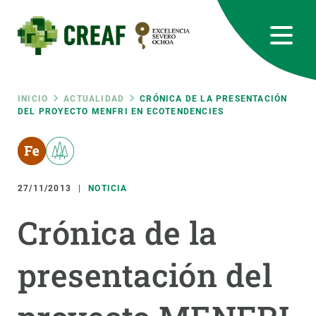
Pasar
al
contenido
principal
CREAF
EN
CA
ES
Bluesky
Instagram
Linkedin
Twitter
Youtube
RRSS
Ruta
INICIO
ACTUALIDAD
CRÓNICA DE LA PRESENTACIÓN
DEL PROYECTO MENFRI EN ECOTENDENCIES
Featured
INTRANET
de
responsive
navegación
27/11/2013
NOTICIA
Responsive
SOBRE NOSOTROS
Crónica de la
menu
INVESTIGACIÓN
presentación del
CIENCIA EN ACCIÓN
ÚNETE A NOSOTROS