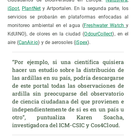
iSpot
,
PlantNet
y Artportalen. En la segunda parte, los
servicios se probarán en plataformas enfocadas al
monitoreo ambiental en el agua (
Freshwater Watch
y
KdUINO), de olores en la ciudad (
OdourCollect
), en el
aire (
CanAir.io
) y de aerosoles (
iSpex
).
“Por ejemplo, si una científica quisiera 
hacer un estudio sobre la distribución de 
las ardillas en su país, podría descargarse 
de este portal todas las observaciones de 
ardilla sin preocuparse del observatorio 
de ciencia ciudadana del que provienen e 
independientemente de si es en un país u 
otro”
, 
puntualiza
Karen Soacha, 
investigadora del ICM-CSIC y Cos4Cloud.