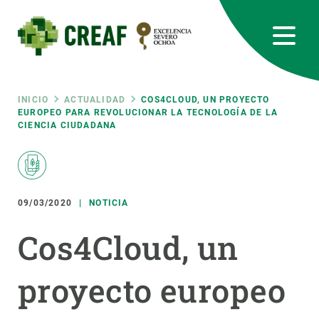
Pasar
al
contenido
principal
CREAF
EN
CA
ES
Bluesky
Instagram
Linkedin
Twitter
Youtube
RRSS
Ruta
INICIO
ACTUALIDAD
COS4CLOUD, UN PROYECTO
EUROPEO PARA REVOLUCIONAR LA TECNOLOGÍA DE LA
CIENCIA CIUDADANA
Featured
INTRANET
de
responsive
navegación
09/03/2020
NOTICIA
Responsive
SOBRE NOSOTROS
Cos4Cloud, un
menu
INVESTIGACIÓN
proyecto europeo
CIENCIA EN ACCIÓN
ÚNETE A NOSOTROS