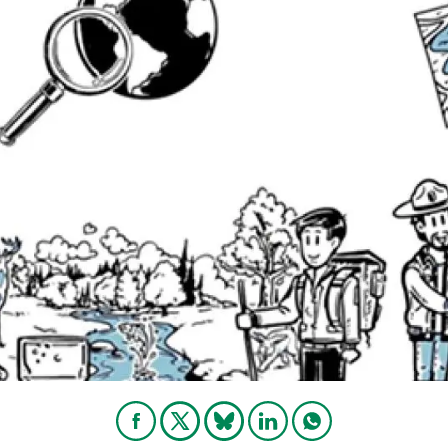
ión de la Tierra
Servicios técnicos
Pide tu 
ransversales
Programa
ciones
Visitante
s Actions
Un lugar d
Desarroll
Seminario
Te ofrec