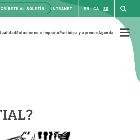
CRÍBETE AL BOLETÍN
INTRANET
EN
CA
ES
enú
p
Menú
tualidad
Soluciones e impacto
Participa y aprende
Agenda
secundario
NOSOTROS
PARTICIPA
rabajo
Cienca y arte
TIAL?
a de Recursos Humanos
Haz ciencia con nosotros
ades académicas
Materiales educativos
MSCA-PF
COLABORA