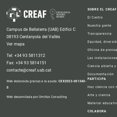
Foot
SOBRE EL CREAF
El Centro
Nuestra gente
Campus de Bellaterra (UAB) Edifici C
Transparencia
08193 Cerdanyola del Vallès
Equidad, diversi
Ver mapa
Oficina de prens
Tel: +34 93 5811312
Las instalacione
Fax: +34 93 5814151
Ciencia abierta y
contacte@creaf.uab.cat
Documentación
PARTICIPA
Web elaborada gracias a la ayuda:
CEX2023-001340-
Haz ciencia con 
S
Arte y ciencia
Web desarrollada por Omitsis Consulting
Material educati
COLABORA