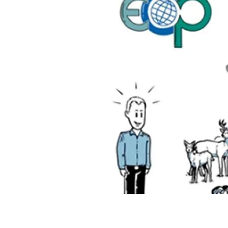
Marca y logotipos
Observac
Instalaciones
Temas t
Equidad, Diversidad e Inclusión (EDI)
Publica
Oficina de prensa
Synthesi
Ciencia abierta y gestión del conocimiento
Documentación
NOTICIAS Y AGENDA
Agenda
Eventos anteriores
Actualidad
Noticias
Biodiversidad
Cambio global
Funcionamiento de los ecosistemas