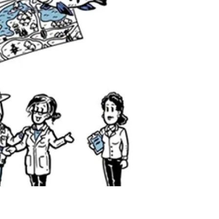
beca ERC
 de másteres y doctorado
 o sabático
onde crecer
o de carrera
s y actividades internas
emos formación