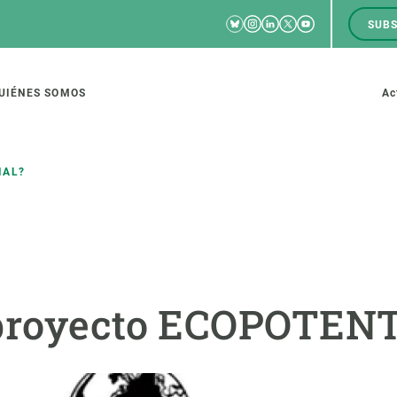
Bluesky
Instagram
Linkedin
Twitter
Youtube
SUBS
RRSS
M
to
UIÉNES SOMOS
Ac
tion
IAL?
IGACIÓN
CIENCIA EN ACCIÓN
ÚNETE A 
io de investigación
Impacto
Bolsa de t
 proyecto ECOPOTEN
sidad
Soluciones
Estrategi
global
Innovación
Oportunid
amento de ecosistemas
Política y gestión
Pide tu 