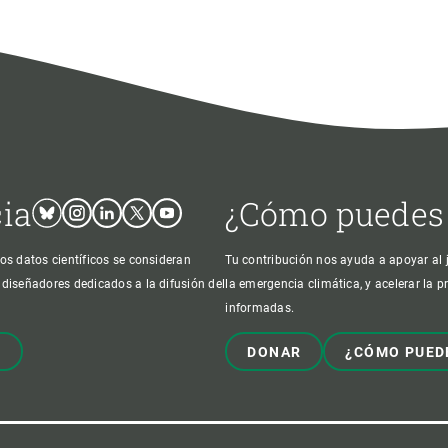
cia
¿Cómo puedes
Bluesky
Instagram
Linkedin
Twitter
Youtube
os datos científicos se consideran
Tu contribución nos ayuda a apoyar al j
 diseñadores dedicados a la difusión del
la emergencia climática, y acelerar la 
informadas.
!
DONAR
¿CÓMO PUED