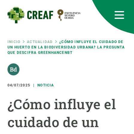
Pasar
al
contenido
principal
CREAF
EN
CA
ES
Bluesky
Instagram
Linkedin
Twitter
Youtube
RRSS
Ruta
INICIO
ACTUALIDAD
¿CÓMO INFLUYE EL CUIDADO DE
UN HUERTO EN LA BIODIVERSIDAD URBANA? LA PREGUNTA
QUE DESCIFRA GREENHANCENBT
Featured
INTRANET
de
responsive
navegación
04/07/2025
NOTICIA
Responsive
SOBRE NOSOTROS
¿Cómo influye el
menu
INVESTIGACIÓN
cuidado de un
CIENCIA EN ACCIÓN
ÚNETE A NOSOTROS