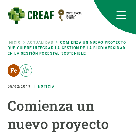
Pasar
al
contenido
principal
CREAF
EN
CA
ES
Bluesky
Instagram
Linkedin
Twitter
Youtube
RRSS
Ruta
INICIO
ACTUALIDAD
COMIENZA UN NUEVO PROYECTO
QUE QUIERE INTEGRAR LA GESTIÓN DE LA BIODIVERSIDAD
EN LA GESTIÓN FORESTAL SOSTENIBLE
Featured
INTRANET
de
responsive
navegación
05/02/2019
NOTICIA
Responsive
SOBRE NOSOTROS
Comienza un
menu
INVESTIGACIÓN
nuevo proyecto
CIENCIA EN ACCIÓN
ÚNETE A NOSOTROS