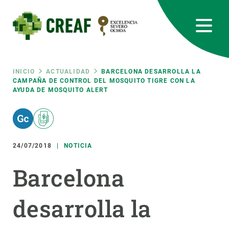
Pasar
al
contenido
principal
CREAF
EN
CA
ES
Bluesky
Instagram
Linkedin
Twitter
Youtube
RRSS
Ruta
INICIO
ACTUALIDAD
BARCELONA DESARROLLA LA
CAMPAÑA DE CONTROL DEL MOSQUITO TIGRE CON LA
AYUDA DE MOSQUITO ALERT
Featured
INTRANET
de
responsive
navegación
24/07/2018
NOTICIA
Responsive
SOBRE NOSOTROS
Barcelona
menu
INVESTIGACIÓN
desarrolla la
CIENCIA EN ACCIÓN
ÚNETE A NOSOTROS