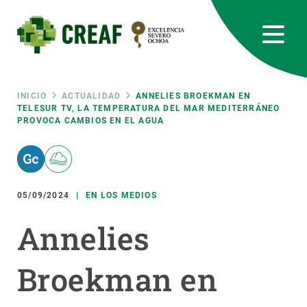
Pasar
al
contenido
principal
CREAF
EN
CA
ES
Bluesky
Instagram
Linkedin
Twitter
Youtube
RRSS
Ruta
INICIO
ACTUALIDAD
ANNELIES BROEKMAN EN
TELESUR TV, LA TEMPERATURA DEL MAR MEDITERRÁNEO
PROVOCA CAMBIOS EN EL AGUA
Featured
INTRANET
de
responsive
navegación
05/09/2024
EN LOS MEDIOS
Responsive
SOBRE NOSOTROS
Annelies
menu
INVESTIGACIÓN
Broekman en
CIENCIA EN ACCIÓN
ÚNETE A NOSOTROS