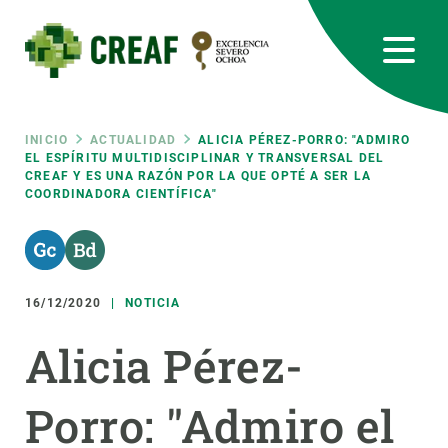
Pasar
al
contenido
principal
CREAF
EN
CA
ES
Bluesky
Instagram
Linkedin
Twitter
Youtube
RRSS
Ruta
INICIO
ACTUALIDAD
ALICIA PÉREZ-PORRO: "ADMIRO
EL ESPÍRITU MULTIDISCIPLINAR Y TRANSVERSAL DEL
CREAF Y ES UNA RAZÓN POR LA QUE OPTÉ A SER LA
Featured
INTRANET
COORDINADORA CIENTÍFICA"
de
responsive
navegación
Responsive
16/12/2020
NOTICIA
SOBRE NOSOTROS
Alicia Pérez-
menu
INVESTIGACIÓN
CIENCIA EN ACCIÓN
Porro: "Admiro el
ÚNETE A NOSOTROS