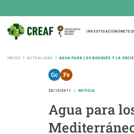
Pasar
al
contenido
principal
Main
INVESTIGACIÓN
ÚNETE
Q
CREAF
naviga
Ruta
INICIO
ACTUALIDAD
AGUA PARA LOS BOSQUES Y LA SOCI
Featured
de
INTRANET
Responsive
SOBRE NOSOTROS
INVEST
responsive
28/10/2011
NOTICIA
navegación
El Centro
Director
Agua para lo
menu
Organización institucional
Biodiver
Transparencia
Cambio 
Mediterráne
Nuestra gente
Funcion