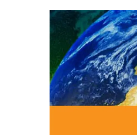
Marca y logotipos
Observac
Instalaciones
Temas t
Equidad, Diversidad e Inclusión (EDI)
Publica
Oficina de prensa
Synthesi
Ciencia abierta y gestión del conocimiento
Documentación
NOTICIAS Y AGENDA
Agenda
Eventos anteriores
Actualidad
Noticias
Biodiversidad
Cambio global
Funcionamiento de los ecosistemas