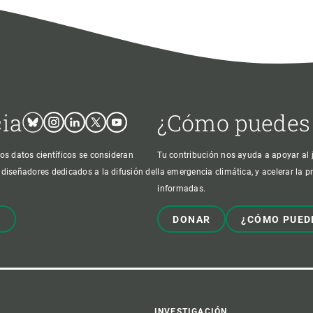
cia
¿Cómo puedes
Bluesky
Instagram
Linkedin
Twitter
Youtube
os datos científicos se consideran
Tu contribución nos ayuda a apoyar al j
 diseñadores dedicados a la difusión del
la emergencia climática, y acelerar la 
informadas.
!
DONAR
¿CÓMO PUED
INVESTIGACIÓN