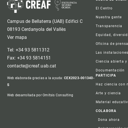
Foot
El Centro
Nuestra gente
Campus de Bellaterra (UAB) Edifici C
Transparencia
08193 Cerdanyola del Vallès
Equidad, diversi
Ver mapa
Oficina de prens
Tel: +34 93 5811312
Las instalacione
Fax: +34 93 5814151
Ciencia abierta y
contacte@creaf.uab.cat
Documentación
PARTICIPA
Web elaborada gracias a la ayuda:
CEX2023-001340-
Haz ciencia con 
S
Arte y ciencia
Web desarrollada por Omitsis Consulting
Material educati
COLABORA
Dona ahora