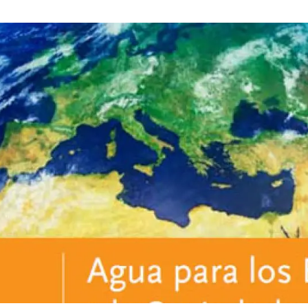
ión de la Tierra
Servicios técnicos
Pide tu 
ransversales
Programa
ciones
Visitante
s Actions
Un lugar d
Desarroll
Seminario
Te ofrec