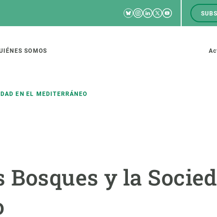
Bluesky
Instagram
Linkedin
Twitter
Youtube
SUBS
RRSS
M
to
UIÉNES SOMOS
Ac
tion
EDAD EN EL MEDITERRÁNEO
IGACIÓN
CIENCIA EN ACCIÓN
ÚNETE A 
io de investigación
Impacto
Bolsa de t
s Bosques y la Socied
sidad
Soluciones
Estrategi
global
Innovación
Oportunid
o
amento de ecosistemas
Política y gestión
Pide tu 