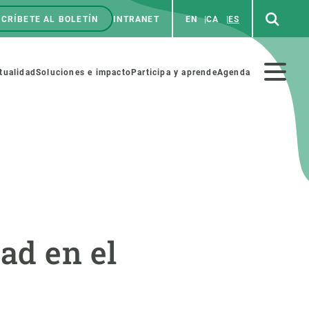
CRÍBETE AL BOLETÍN
INTRANET
EN
CA
ES
enú
p
Menú
tualidad
Soluciones e impacto
Participa y aprende
Agenda
secundario
NOSOTROS
PARTICIPA
rabajo
Cienca y arte
ad en el
a de Recursos Humanos
Haz ciencia con nosotros
ades académicas
Materiales educativos
MSCA-PF
COLABORA