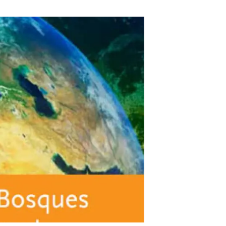
beca ERC
 de másteres y doctorado
 o sabático
onde crecer
o de carrera
s y actividades internas
emos formación