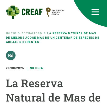
Pasar
al
contenido
principal
CREAF
EN
CA
ES
Bluesky
Instagram
Linkedin
Twitter
Youtube
RRSS
Ruta
INICIO
ACTUALIDAD
LA RESERVA NATURAL DE MAS
DE MELONS ACOGE MÁS DE UN CENTENAR DE ESPECIES DE
ABEJAS DIFERENTES
Featured
INTRANET
de
responsive
navegación
28/08/2025
NOTICIA
Responsive
SOBRE NOSOTROS
La Reserva
menu
INVESTIGACIÓN
Natural de Mas de
CIENCIA EN ACCIÓN
ÚNETE A NOSOTROS