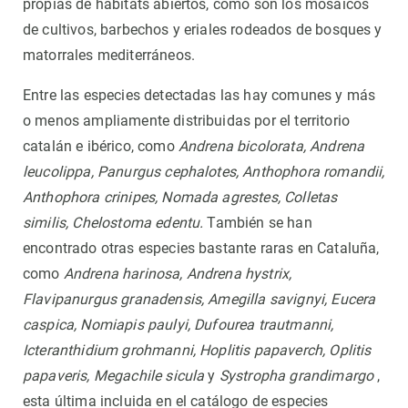
propias de hábitats abiertos, como son los mosaicos
de cultivos, barbechos y eriales rodeados de bosques y
matorrales mediterráneos.
Entre las especies detectadas las hay comunes y más
o menos ampliamente distribuidas por el territorio
catalán e ibérico, como
Andrena bicolorata, Andrena
leucolippa, Panurgus cephalotes, Anthophora romandii,
Anthophora crinipes, Nomada agrestes, Colletas
similis, Chelostoma edentu.
También se han
encontrado otras especies bastante raras en Cataluña,
como
Andrena harinosa, Andrena hystrix,
Flavipanurgus granadensis, Amegilla savignyi, Eucera
caspica, Nomiapis paulyi, Dufourea trautmanni,
Icteranthidium grohmanni, Hoplitis papaverch, Oplitis
papaveris, Megachile sicula
y
Systropha grandimargo
,
esta última incluida en el catálogo de especies