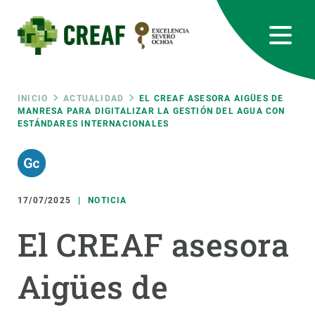
Pasar
al
contenido
principal
CREAF
EN
CA
ES
Bluesky
Instagram
Linkedin
Twitter
Youtube
RRSS
Ruta
INICIO
ACTUALIDAD
EL CREAF ASESORA AIGÜES DE
MANRESA PARA DIGITALIZAR LA GESTIÓN DEL AGUA CON
ESTÁNDARES INTERNACIONALES
Featured
INTRANET
de
responsive
navegación
17/07/2025
NOTICIA
Responsive
SOBRE NOSOTROS
El CREAF asesora
menu
INVESTIGACIÓN
Aigües de
CIENCIA EN ACCIÓN
ÚNETE A NOSOTROS