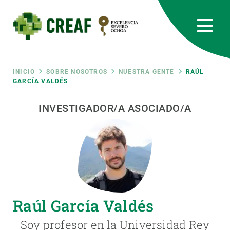
Pasar
al
contenido
principal
CREAF
EN
CA
ES
Bluesky
Instagram
Linkedin
Twitter
Youtube
RRSS
Ruta
INICIO
SOBRE NOSOTROS
NUESTRA GENTE
RAÚL
GARCÍA VALDÉS
Featured
INTRANET
de
INVESTIGADOR/A ASOCIADO/A
responsive
navegación
Responsive
SOBRE NOSOTROS
menu
INVESTIGACIÓN
Raúl García Valdés
CIENCIA EN ACCIÓN
Soy profesor en la Universidad Rey
ÚNETE A NOSOTROS