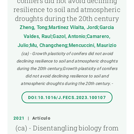
conifers did not avoid declining
resilience to soil and atmospheric
droughts during the 20th century
Zheng, Tong;Martinez Vilalta, Jordi;Garcia
Valdes, Raul;Gazol, Antonio;Camarero,
Julio;Mu, Changcheng;Mencuccini, Maurizio
(ca) - Growth plasticity of conifers did not avoid
declining resilience to soil and atmospheric droughts
during the 20th century,Growth plasticity of conifers
did not avoid declining resilience to soil and
atmospheric droughts during the 20th century.
-
DOI:10.1016/J.FECS.2023.100107
2021
|
Artículo
(ca) - Disentangling biology from