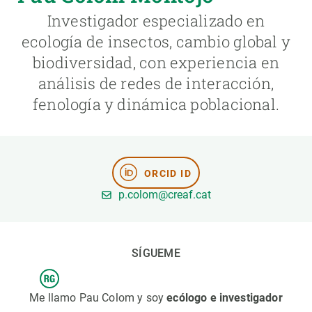
Investigador especializado en
PARTICIPA
ecología de insectos, cambio global y
biodiversidad, con experiencia en
NOTICIAS Y AGENDA
análisis de redes de interacción,
fenología y dinámica poblacional.
ORCID ID
p.colom@creaf.cat
SÍGUEME
Me llamo Pau Colom y soy
ecólogo e investigador