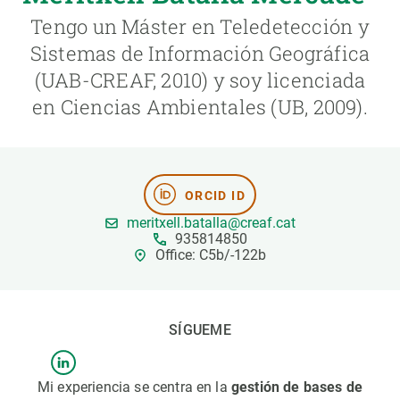
Tengo un Máster en Teledetección y
PARTICIPA
Sistemas de Información Geográfica
(UAB-CREAF, 2010) y soy licenciada
NOTICIAS Y AGENDA
en Ciencias Ambientales (UB, 2009).
ORCID ID
meritxell.batalla@creaf.cat
935814850
Office: C5b/-122b
SÍGUEME
Mi experiencia se centra en la
gestión de bases de