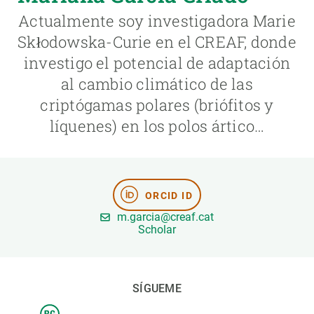
Actualmente soy investigadora Marie
PARTICIPA
Skłodowska-Curie en el CREAF, donde
investigo el potencial de adaptación
NOTICIAS Y AGENDA
al cambio climático de las
criptógamas polares (briófitos y
líquenes) en los polos ártico…
ORCID ID
m.garcia@creaf.cat
Scholar
SÍGUEME