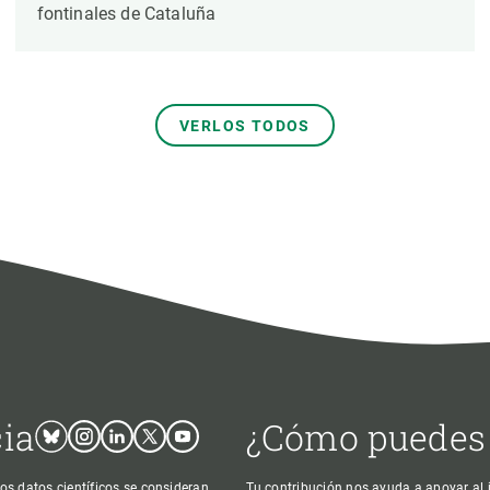
fontinales de Cataluña
VERLOS TODOS
cia
¿Cómo puedes
Bluesky
Instagram
Linkedin
Twitter
Youtube
os datos científicos se consideran
Tu contribución nos ayuda a apoyar al j