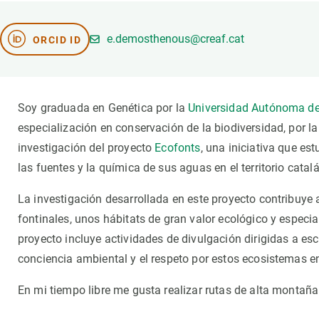
Marca y logotipos
Observac
Instalaciones
Temas t
e.demosthenous@creaf.cat
ORCID ID
Equidad, Diversidad e Inclusión (EDI)
Publica
Oficina de prensa
Synthesi
Ciencia abierta y gestión del conocimiento
Soy graduada en Genética por la
Universidad Autónoma de
Documentación
especialización en conservación de la biodiversidad, por l
investigación del proyecto
Ecofonts
, una iniciativa que e
NOTICIAS Y AGENDA
las fuentes y la química de sus aguas en el territorio catal
Agenda
Eventos anteriores
La investigación desarrollada en este proyecto contribuye
Actualidad
fontinales, unos hábitats de gran valor ecológico y especi
proyecto incluye actividades de divulgación dirigidas a esc
Noticias
conciencia ambiental y el respeto por estos ecosistemas e
Biodiversidad
Cambio global
En mi tiempo libre me gusta realizar rutas de alta montañ
Funcionamiento de los ecosistemas