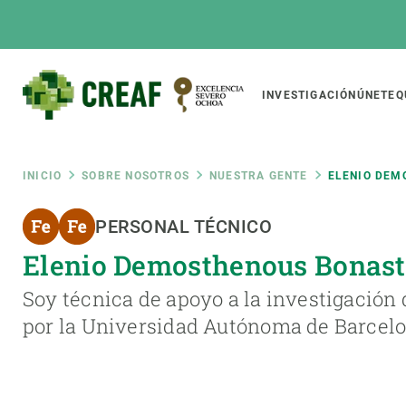
Pasar
al
contenido
principal
Main
INVESTIGACIÓN
ÚNETE
Q
CREAF
naviga
Ruta
INICIO
SOBRE NOSOTROS
NUESTRA GENTE
ELENIO DEM
Featured
PERSONAL TÉCNICO
de
INTRANET
Elenio Demosthenous Bonast
Responsive
SOBRE NOSOTROS
INVEST
responsive
navegación
Soy técnica de apoyo a la investigación
El Centro
Director
por la Universidad Autónoma de Barcelo
menu
Organización institucional
Biodiver
Transparencia
Cambio 
Nuestra gente
Funcion