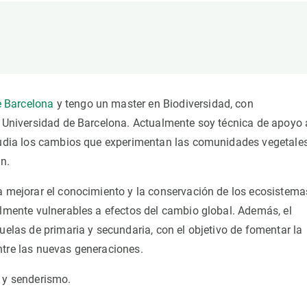
ión de la Tierra
Servicios técnicos
Pide tu 
ransversales
Programa
ciones
Visitante
s Actions
Un lugar d
Desarroll
 Barcelona
y tengo un master en Biodiversidad, con
Seminario
a Universidad de Barcelona. Actualmente soy técnica de apoyo 
Te ofrec
studia los cambios que experimentan las comunidades vegetale
án.
 a mejorar el conocimiento y la conservación de los ecosistema
almente vulnerables a efectos del cambio global. Además, el
uelas de primaria y secundaria, con el objetivo de fomentar la
ntre las nuevas generaciones.
a y senderismo.