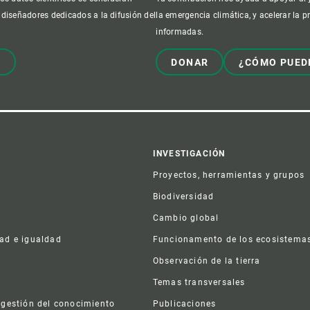
 diseñadores dedicados a la difusión del
la emergencia climática, y acelerar la 
informadas.
!
DONAR
¿CÓMO PUED
er
INVESTIGACIÓN
Proyectos, herramientas y grupos
Biodiversidad
Cambio global
dad e igualdad
Funcionamento de los ecosistema
a
Observación de la tierra
s
Temas transversales
 gestión del conocimiento
Publicaciones