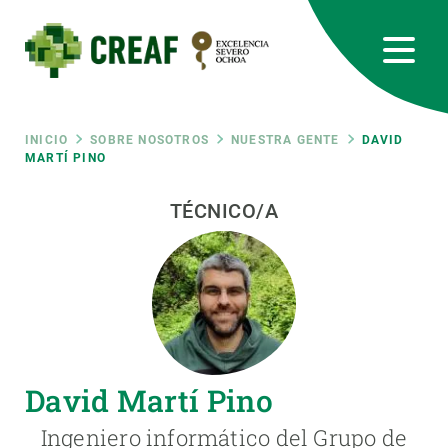
Pasar
al
contenido
principal
CREAF
EN
CA
ES
Bluesky
Instagram
Linkedin
Twitter
Youtube
RRSS
Ruta
INICIO
SOBRE NOSOTROS
NUESTRA GENTE
DAVID
MARTÍ PINO
Featured
INTRANET
de
TÉCNICO/A
responsive
navegación
Responsive
SOBRE NOSOTROS
menu
INVESTIGACIÓN
David Martí Pino
CIENCIA EN ACCIÓN
Ingeniero informático del Grupo de
ÚNETE A NOSOTROS