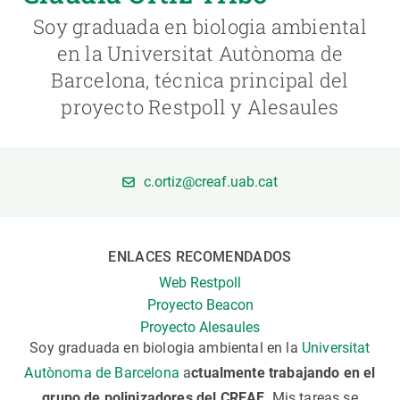
Soy graduada en biologia ambiental
PARTICIPA
en la Universitat Autònoma de
Barcelona, técnica principal del
NOTICIAS Y AGENDA
proyecto Restpoll y Alesaules
c.ortiz@creaf.uab.cat
ENLACES RECOMENDADOS
Web Restpoll
Proyecto Beacon
Proyecto Alesaules
Soy graduada en biologia ambiental en la
Universitat
Autònoma de Barcelona
a
ctualmente trabajando en el
grupo de polinizadores del CREAF
. Mis tareas se