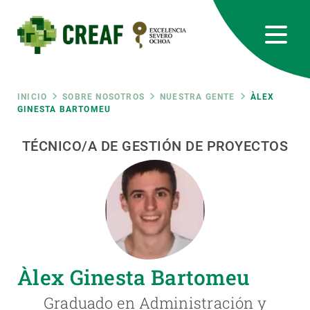
Pasar
al
contenido
principal
CREAF
EN
CA
ES
Bluesky
Instagram
Linkedin
Twitter
Youtube
RRSS
Ruta
INICIO
SOBRE NOSOTROS
NUESTRA GENTE
ÀLEX
GINESTA BARTOMEU
Featured
INTRANET
de
TÉCNICO/A DE GESTIÓN DE PROYECTOS
responsive
navegación
Responsive
SOBRE NOSOTROS
menu
INVESTIGACIÓN
Àlex Ginesta Bartomeu
CIENCIA EN ACCIÓN
Graduado en Administración y
ÚNETE A NOSOTROS