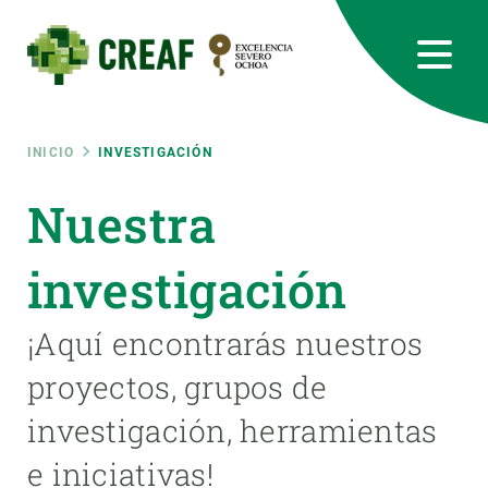
Pasar
al
contenido
principal
CREAF
EN
CA
ES
Bluesky
Instagram
Linkedin
Twitter
Youtube
RRSS
Ruta
INICIO
INVESTIGACIÓN
Featured
Nuestra
INTRANET
de
responsive
investigación
navegación
Responsive
¡Aquí encontrarás nuestros
SOBRE NOSOTROS
proyectos, grupos de
menu
INVESTIGACIÓN
investigación, herramientas
CIENCIA EN ACCIÓN
e iniciativas!
ÚNETE A NOSOTROS