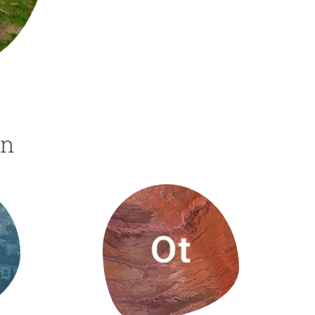
beca ERC
 de másteres y doctorado
 o sabático
onde crecer
o de carrera
s y actividades internas
ón
emos formación