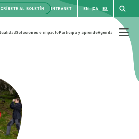
CRÍBETE AL BOLETÍN
INTRANET
EN
CA
ES
enú
p
Menú
tualidad
Soluciones e impacto
Participa y aprende
Agenda
secundario
NOSOTROS
PARTICIPA
rabajo
Cienca y arte
a de Recursos Humanos
Haz ciencia con nosotros
ades académicas
Materiales educativos
MSCA-PF
COLABORA