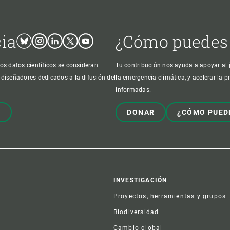
cia
¿Cómo puedes
Bluesky
Instagram
Linkedin
Twitter
Youtube
os datos científicos se consideran
Tu contribución nos ayuda a apoyar al j
 diseñadores dedicados a la difusión del
la emergencia climática, y acelerar la 
informadas.
!
DONAR
¿CÓMO PUED
er
INVESTIGACIÓN
Proyectos, herramientas y grupos
Biodiversidad
Cambio global