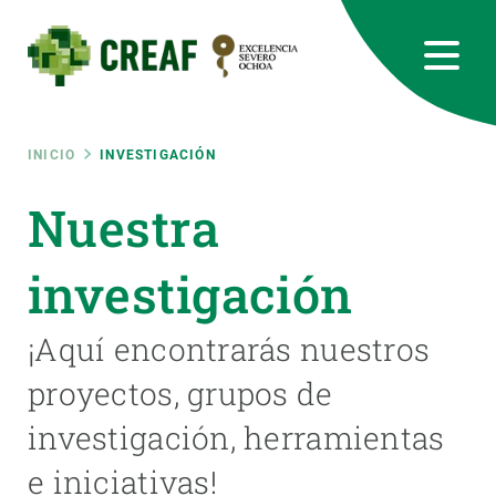
Pasar
al
contenido
principal
CREAF
EN
CA
ES
Bluesky
Instagram
Linkedin
Twitter
Youtube
RRSS
Ruta
INICIO
INVESTIGACIÓN
Featured
Nuestra
INTRANET
de
responsive
investigación
navegación
Responsive
¡Aquí encontrarás nuestros
SOBRE NOSOTROS
proyectos, grupos de
menu
INVESTIGACIÓN
investigación, herramientas
CIENCIA EN ACCIÓN
e iniciativas!
ÚNETE A NOSOTROS