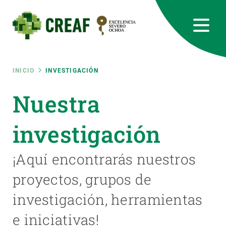
Pasar
al
contenido
principal
CREAF
EN
CA
ES
Bluesky
Instagram
Linkedin
Twitter
Youtube
RRSS
Ruta
INICIO
INVESTIGACIÓN
Featured
Nuestra
INTRANET
de
responsive
investigación
navegación
Responsive
¡Aquí encontrarás nuestros
SOBRE NOSOTROS
proyectos, grupos de
menu
INVESTIGACIÓN
investigación, herramientas
CIENCIA EN ACCIÓN
e iniciativas!
ÚNETE A NOSOTROS