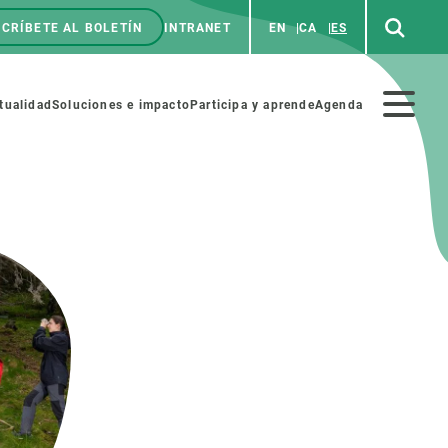
CRÍBETE AL BOLETÍN
INTRANET
EN
CA
ES
enú
p
Menú
tualidad
Soluciones e impacto
Participa y aprende
Agenda
secundario
NOSOTROS
PARTICIPA
rabajo
Cienca y arte
a de Recursos Humanos
Haz ciencia con nosotros
ades académicas
Materiales educativos
MSCA-PF
COLABORA