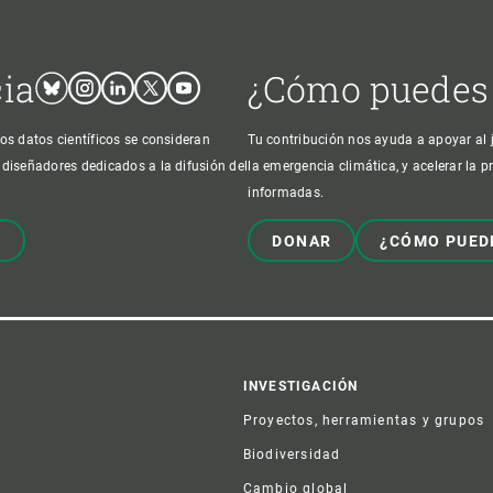
cia
¿Cómo puedes
Bluesky
Instagram
Linkedin
Twitter
Youtube
os datos científicos se consideran
Tu contribución nos ayuda a apoyar al j
 diseñadores dedicados a la difusión del
la emergencia climática, y acelerar la 
informadas.
!
DONAR
¿CÓMO PUED
er
INVESTIGACIÓN
Proyectos, herramientas y grupos
Biodiversidad
Cambio global