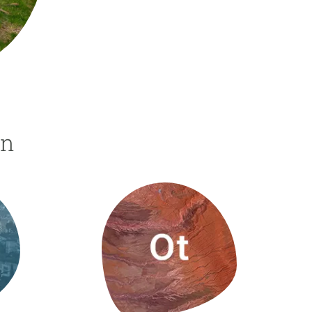
beca ERC
 de másteres y doctorado
 o sabático
onde crecer
o de carrera
s y actividades internas
ón
emos formación