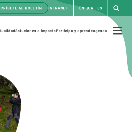
CRÍBETE AL BOLETÍN
INTRANET
EN
CA
ES
enú
p
Menú
tualidad
Soluciones e impacto
Participa y aprende
Agenda
secundario
NOSOTROS
PARTICIPA
rabajo
Cienca y arte
a de Recursos Humanos
Haz ciencia con nosotros
ades académicas
Materiales educativos
MSCA-PF
COLABORA