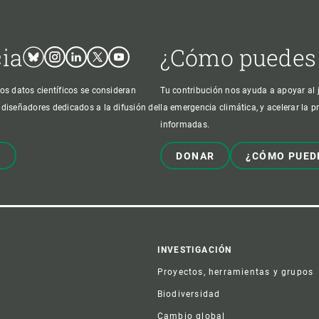
cia
¿Cómo puedes
Bluesky
Instagram
Linkedin
Twitter
Youtube
os datos científicos se consideran
Tu contribución nos ayuda a apoyar al j
 diseñadores dedicados a la difusión del
la emergencia climática, y acelerar la 
informadas.
!
DONAR
¿CÓMO PUED
er
INVESTIGACIÓN
Proyectos, herramientas y grupos
Biodiversidad
Cambio global