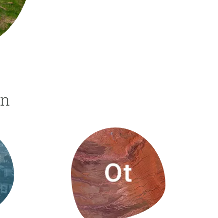
beca ERC
 de másteres y doctorado
 o sabático
onde crecer
o de carrera
s y actividades internas
ón
emos formación