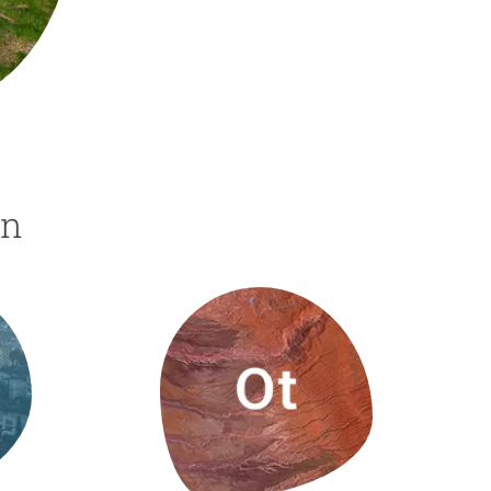
beca ERC
 de másteres y doctorado
 o sabático
onde crecer
o de carrera
s y actividades internas
ón
emos formación