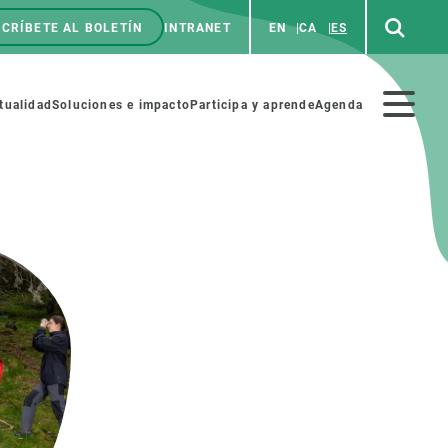
CRÍBETE AL BOLETÍN
INTRANET
EN
CA
ES
enú
p
Menú
tualidad
Soluciones e impacto
Participa y aprende
Agenda
secundario
NOSOTROS
PARTICIPA
rabajo
Cienca y arte
a de Recursos Humanos
Haz ciencia con nosotros
ades académicas
Materiales educativos
MSCA-PF
COLABORA