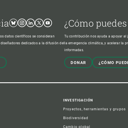
cia
¿Cómo puedes
Bluesky
Instagram
Linkedin
Twitter
Youtube
os datos científicos se consideran
Tu contribución nos ayuda a apoyar al j
 diseñadores dedicados a la difusión del
la emergencia climática, y acelerar la 
informadas.
!
DONAR
¿CÓMO PUED
er
INVESTIGACIÓN
Proyectos, herramientas y grupos
Biodiversidad
Cambio global