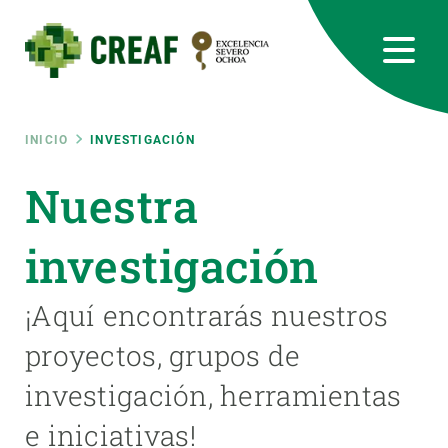
Pasar
al
contenido
principal
CREAF
EN
CA
ES
Bluesky
Instagram
Linkedin
Twitter
Youtube
RRSS
Ruta
INICIO
INVESTIGACIÓN
Featured
Nuestra
INTRANET
de
responsive
investigación
navegación
Responsive
¡Aquí encontrarás nuestros
SOBRE NOSOTROS
proyectos, grupos de
menu
INVESTIGACIÓN
investigación, herramientas
CIENCIA EN ACCIÓN
e iniciativas!
ÚNETE A NOSOTROS