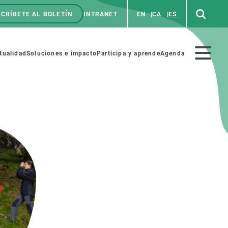
CRÍBETE AL BOLETÍN
INTRANET
EN
CA
ES
enú
p
Menú
tualidad
Soluciones e impacto
Participa y aprende
Agenda
secundario
NOSOTROS
PARTICIPA
rabajo
Cienca y arte
a de Recursos Humanos
Haz ciencia con nosotros
ades académicas
Materiales educativos
MSCA-PF
COLABORA