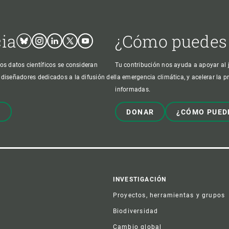
cia
¿Cómo puedes
Bluesky
Instagram
Linkedin
Twitter
Youtube
os datos científicos se consideran
Tu contribución nos ayuda a apoyar al j
 diseñadores dedicados a la difusión del
la emergencia climática, y acelerar la 
informadas.
!
DONAR
¿CÓMO PUED
er
INVESTIGACIÓN
Proyectos, herramientas y grupos
Biodiversidad
Cambio global