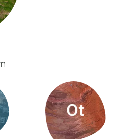
beca ERC
 de másteres y doctorado
 o sabático
onde crecer
o de carrera
s y actividades internas
ón
emos formación