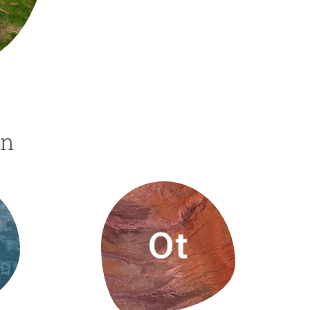
beca ERC
 de másteres y doctorado
 o sabático
onde crecer
o de carrera
s y actividades internas
ón
emos formación