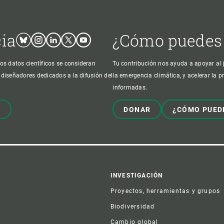
cia
¿Cómo puedes
Bluesky
Instagram
Linkedin
Twitter
Youtube
os datos científicos se consideran
Tu contribución nos ayuda a apoyar al j
 diseñadores dedicados a la difusión del
la emergencia climática, y acelerar la 
informadas.
!
DONAR
¿CÓMO PUED
er
INVESTIGACIÓN
Proyectos, herramientas y grupos
Biodiversidad
Cambio global