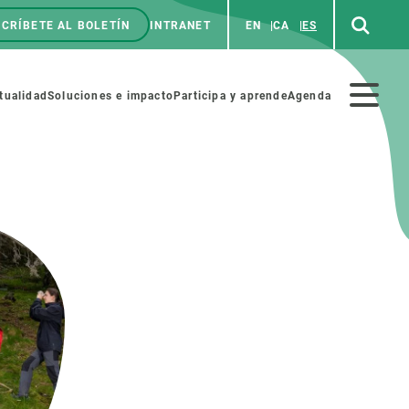
CRÍBETE AL BOLETÍN
INTRANET
EN
CA
ES
enú
p
Menú
tualidad
Soluciones e impacto
Participa y aprende
Agenda
secundario
NOSOTROS
PARTICIPA
rabajo
Cienca y arte
a de Recursos Humanos
Haz ciencia con nosotros
ades académicas
Materiales educativos
MSCA-PF
COLABORA