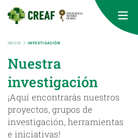
Pasar
al
contenido
principal
CREAF
EN
CA
ES
Bluesky
Instagram
Linkedin
Twitter
Youtube
RRSS
Ruta
INICIO
INVESTIGACIÓN
Featured
Nuestra
INTRANET
de
responsive
investigación
navegación
Responsive
¡Aquí encontrarás nuestros
SOBRE NOSOTROS
proyectos, grupos de
menu
INVESTIGACIÓN
investigación, herramientas
CIENCIA EN ACCIÓN
e iniciativas!
ÚNETE A NOSOTROS