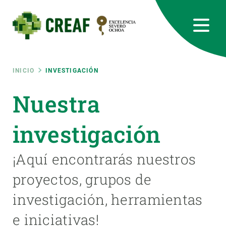
Pasar
al
contenido
principal
CREAF
EN
CA
ES
Bluesky
Instagram
Linkedin
Twitter
Youtube
RRSS
Ruta
INICIO
INVESTIGACIÓN
Featured
Nuestra
INTRANET
de
responsive
investigación
navegación
Responsive
¡Aquí encontrarás nuestros
SOBRE NOSOTROS
proyectos, grupos de
menu
INVESTIGACIÓN
investigación, herramientas
CIENCIA EN ACCIÓN
e iniciativas!
ÚNETE A NOSOTROS