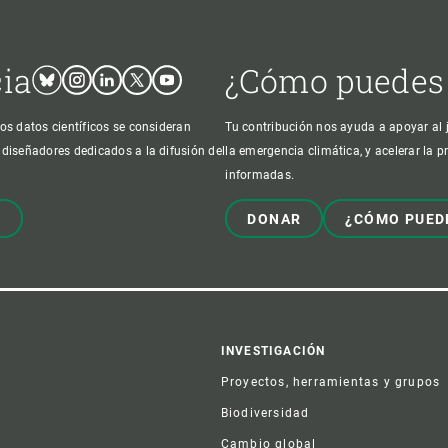
cia
¿Cómo puedes
Bluesky
Instagram
Linkedin
Twitter
Youtube
os datos científicos se consideran
Tu contribución nos ayuda a apoyar al j
 diseñadores dedicados a la difusión del
la emergencia climática, y acelerar la 
informadas.
!
DONAR
¿CÓMO PUED
er
INVESTIGACIÓN
Proyectos, herramientas y grupos
Biodiversidad
Cambio global