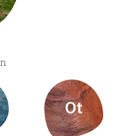
beca ERC
 de másteres y doctorado
 o sabático
onde crecer
o de carrera
s y actividades internas
ón
emos formación