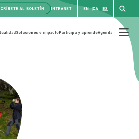
CRÍBETE AL BOLETÍN
INTRANET
EN
CA
ES
enú
p
Menú
tualidad
Soluciones e impacto
Participa y aprende
Agenda
secundario
NOSOTROS
PARTICIPA
rabajo
Cienca y arte
a de Recursos Humanos
Haz ciencia con nosotros
ades académicas
Materiales educativos
MSCA-PF
COLABORA