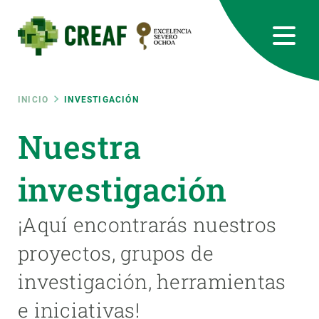
Pasar
al
contenido
principal
CREAF
EN
CA
ES
Bluesky
Instagram
Linkedin
Twitter
Youtube
RRSS
Ruta
INICIO
INVESTIGACIÓN
Featured
Nuestra
INTRANET
de
responsive
investigación
navegación
Responsive
¡Aquí encontrarás nuestros
SOBRE NOSOTROS
proyectos, grupos de
menu
INVESTIGACIÓN
investigación, herramientas
CIENCIA EN ACCIÓN
e iniciativas!
ÚNETE A NOSOTROS