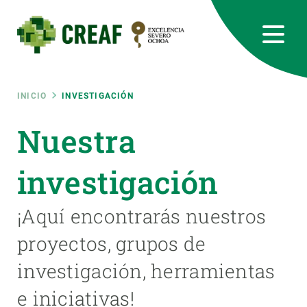
Pasar
al
contenido
principal
CREAF
EN
CA
ES
Bluesky
Instagram
Linkedin
Twitter
Youtube
RRSS
Ruta
INICIO
INVESTIGACIÓN
Featured
Nuestra
INTRANET
de
responsive
investigación
navegación
Responsive
¡Aquí encontrarás nuestros
SOBRE NOSOTROS
proyectos, grupos de
menu
INVESTIGACIÓN
investigación, herramientas
CIENCIA EN ACCIÓN
e iniciativas!
ÚNETE A NOSOTROS