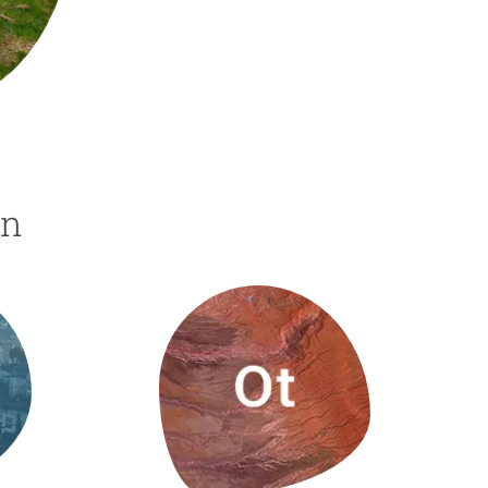
beca ERC
 de másteres y doctorado
 o sabático
onde crecer
o de carrera
s y actividades internas
ón
emos formación