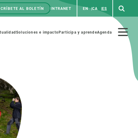
CRÍBETE AL BOLETÍN
INTRANET
EN
CA
ES
enú
p
Menú
tualidad
Soluciones e impacto
Participa y aprende
Agenda
secundario
NOSOTROS
PARTICIPA
rabajo
Cienca y arte
a de Recursos Humanos
Haz ciencia con nosotros
ades académicas
Materiales educativos
MSCA-PF
COLABORA