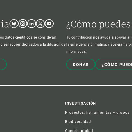
cia
¿Cómo puedes
Bluesky
Instagram
Linkedin
Twitter
Youtube
os datos científicos se consideran
Tu contribución nos ayuda a apoyar al j
 diseñadores dedicados a la difusión del
la emergencia climática, y acelerar la 
informadas.
!
DONAR
¿CÓMO PUED
er
INVESTIGACIÓN
Proyectos, herramientas y grupos
Biodiversidad
Cambio global